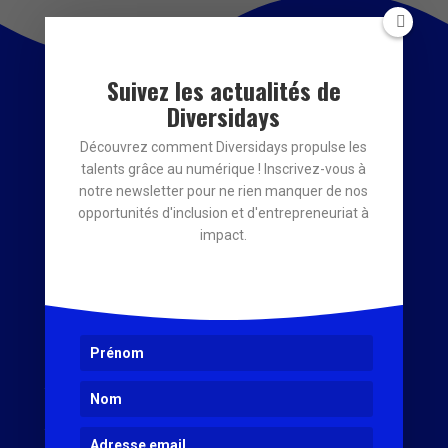
Suivez les actualités de
Diversidays
À propos
Découvrez comment Diversidays propulse les
talents grâce au numérique ! Inscrivez-vous à
notre newsletter pour ne rien manquer de nos
Diversidays est une association nationale
opportunités d'inclusion et d'entrepreneuriat à
d’égalité des chances en faveur de
impact.
l’inclusion numérique. Elle fait du numérique
un tremplin pour les entrepreneurs à impact
et demandeurs d’emploi en quête de
reconversion !
Plan du site
Accessibilité : conforme à 99%