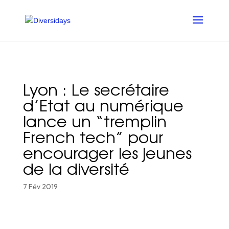
Aller
au
contenu
principal
Lyon : Le secrétaire
d’Etat au numérique
lance un “tremplin
French tech” pour
encourager les jeunes
de la diversité
7 Fév 2019