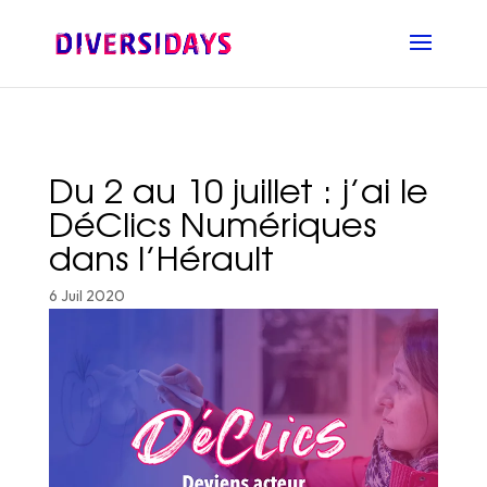
Aller
au
contenu
principal
Du 2 au 10 juillet : j’ai le
DéClics Numériques
dans l’Hérault
6 Juil 2020