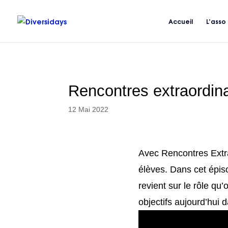
Aller
au
Accueil
L’asso
contenu
principal
Rencontres extraordin
12 Mai 2022
Avec Rencontres Extra
élèves. Dans cet épiso
revient sur le rôle qu
objectifs aujourd’hui d