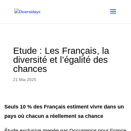
Aller
au
contenu
principal
Etude : Les Français, la
diversité et l’égalité des
chances
21 Mai 2025
Seuls 10 % des Français estiment vivre dans un
pays où chacun a réellement sa chance
Étude exclusive menée par Occurrence pour France