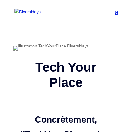
Aller
au
contenu
principal
Tech Your
Place
Concrètement,