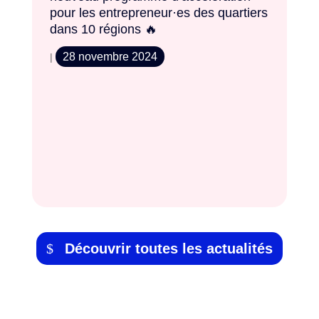
pour les entrepreneur·es des quartiers
dans 10 régions 🔥
28 novembre 2024
|
Sa
» 
l’i
|
Découvrir toutes les actualités